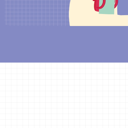
WAT ASS “ALPHA – ZESU
WUESSEN”?
„ALPHA – zesumme wuessen“ ass eng wichteg Refo
Lëtzebuerg. Si bitt de Schüler d’Méiglechkeet, am Cy
rechnen an där Sprooch ze léieren, déi si am beschte
Franséisch, ofhängeg vun hirem Sproocheprofil.