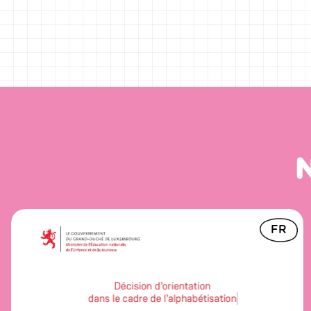
Offiziell Ukënnegung vum Pilotprojet
FR