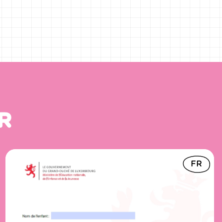
Depot vum Projet de Loi am Regierungsr
R
FR