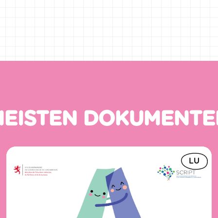
Lancement vum Projet a 4 Pilotschoulen a
kontinuéierlech Begleedung an Evaluatioun
NEISTEN DOKUMENTE
LU