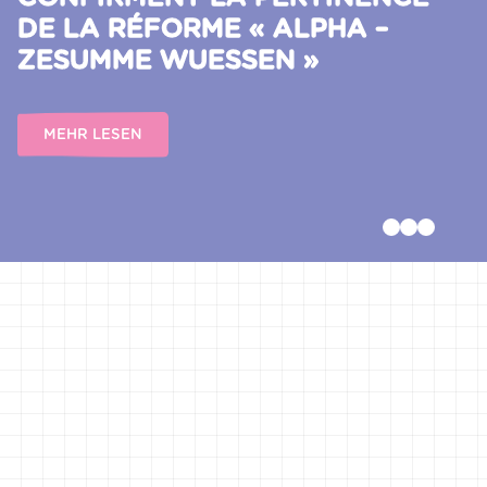
DE LA RÉFORME « ALPHA –
ZESUMME WUESSEN »
MEHR LESEN
WAS IST „ALPHA – ZESUMME
WUESSEN“?
„ALPHA – zesumme wuessen“ ist eine bedeutende
Reform innerhalb des luxemburgischen
Schulsystems. Sie bietet den Schülern im Cycle 2
die Möglichkeit, Lesen, Schreiben und Rechnen in