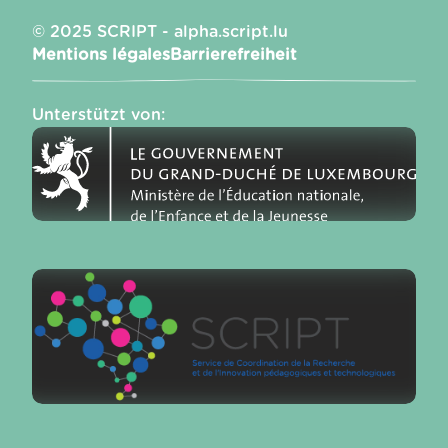
© 2025 SCRIPT - alpha.script.lu
Mentions légales
Barrierefreiheit
Unterstützt von
: