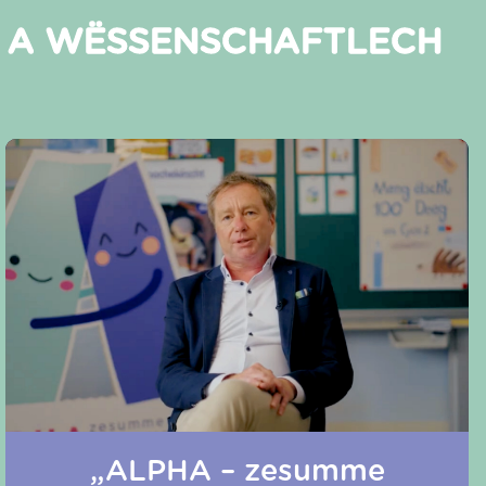
N A WËSSENSCHAFTLECH
„ALPHA – zesumme