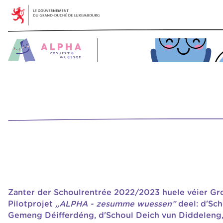
© 2025 SCRIPT - alpha.script.lu
Zanter der Schoulrentrée 2022/2023 huele véier G
Pilotprojet
„ALPHA - zesumme wuessen”
deel: d'Sc
Gemeng Déifferdéng, d'Schoul Deich vun Diddeleng, 