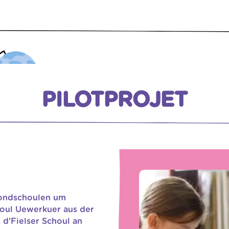
ENSEIGNANTEN
PILOTPROJET
rondschoulen um
houl Uewerkuer aus der
d'Fielser Schoul an