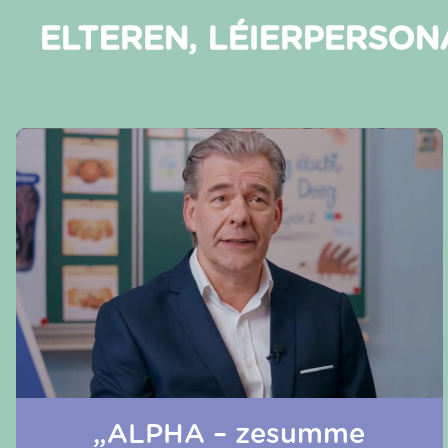
ELTEREN, LÉIERPERSO
„ALPHA – zesumme