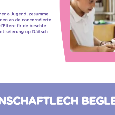
anner a Jugend, zesumme
nen an de concernéierte
'Eltere fir de beschte
betiséierung op Däitsch
NSCHAFTLECH BEGL