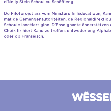
d'Nelly Stein Schoul vu Schëffleng.
De Pilotprojet ass vum Ministère fir Educatioun, K
mat de Gemengenautoritéiten, de Regionaldirektiou
Schoule lancéiert ginn. D'Enseignante ënnerstëtzen d
Choix fir hiert Kand ze treffen: entweder eng Alpha
oder op Franséisch.
WËSSE