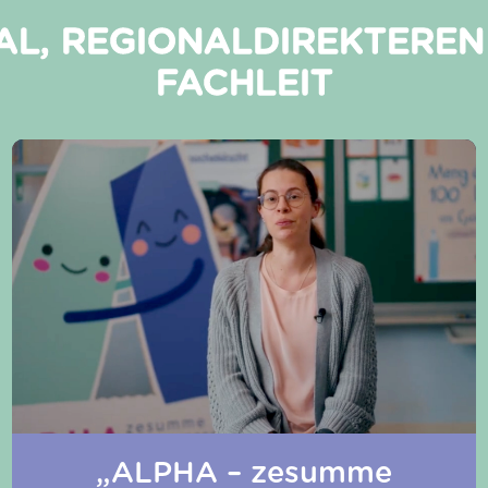
NAL, REGIONALDIREKTERE
FACHLEIT
„ALPHA – zesumme