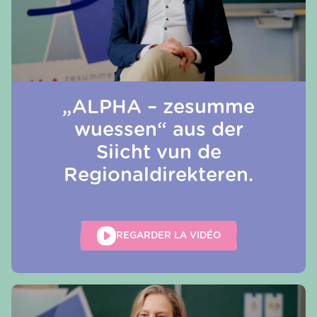
„ALPHA – zesumme
wuessen“ aus der
Siicht vun de
Regionaldirekteren.
REGARDER LA VIDÉO