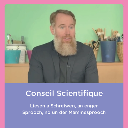
l’enseignement en groupe ALPHA FR et 16 en
LUCET - Erster Bericht -
groupe ALPHA DE.
21.06.24
TÉLÉCHARGER
LUCET - 2ter Bericht
12.06.25
Conseil Scientifique
Liesen a Schreiwen, an enger
TÉLÉCHARGER
Sprooch, no un der Mammesprooch