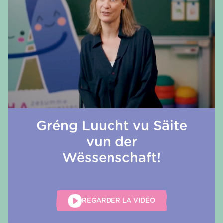
Gréng Luucht vu Säite
vun der
Wëssenschaft!
REGARDER LA VIDÉO