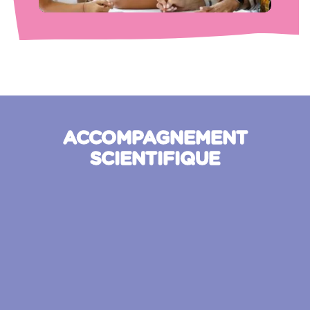
ACCOMPAGNEMENT
SCIENTIFIQUE
×
1. Conseil scientifique
Le conseil scientifique, constitué dans le
2. Luxembourg Centre for Educational
×
cadre de l’accompagnement scientifique du
Testing (LUCET)
projet pilote a pour mission de donner son