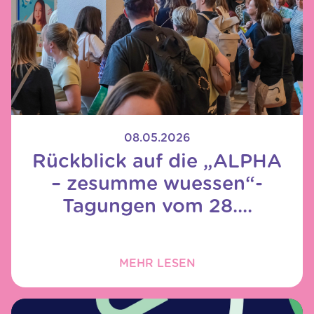
08.05.2026
Rückblick auf die „ALPHA
– zesumme wuessen“-
Tagungen vom 28....
MEHR LESEN