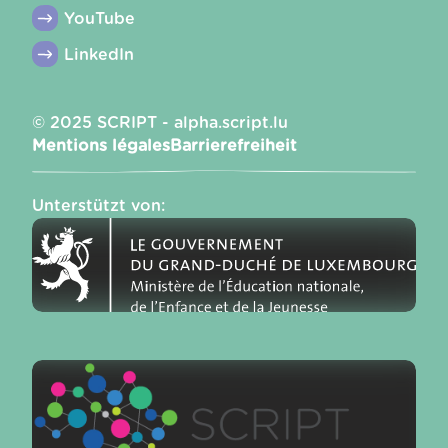
YouTube
LinkedIn
© 2025 SCRIPT - alpha.script.lu
Mentions légales
Barrierefreiheit
Unterstützt von
: